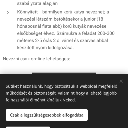
szabályzata alapján
Könnyített – bármilyen korú kutya nevezhet; a
nevezési létszám betöltésekor a junior (18
hónaposnál fiatalabb) korú kutyák nevezése
elsőbbséget élvez. Számukra a feladat 200-300
méteres 2-5 órás 2 dl vérrel és szarvaslábbal
készített nyom kidolgozása.
Nevezni csak on-line lehetséges:
On-line nevezés
Sütiket használunk, hogy biztosítsuk a weboldal megfelelő
működését és biztonságát, valamint hogy a lehető legjobb
A nevezés véglegesítéséhez el kell küldeni
felhasználói élményt kínáljuk Neked.
mekknevezes@gmail.com címre e-mailben:
Csak a legszükségesebbek elfogadása
Származási igazolás vagy regisztrációs lap
kétoldalas másolatát,
ha korábban még nem lett