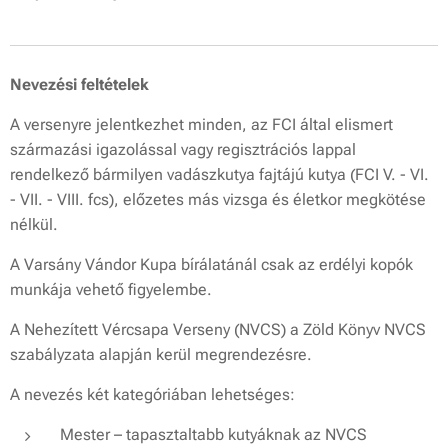
Nevezési feltételek
A versenyre jelentkezhet minden, az FCI által elismert
származási igazolással vagy regisztrációs lappal
rendelkező bármilyen vadászkutya fajtájú kutya (FCI V. - VI.
- VII. - VIII. fcs), előzetes más vizsga és életkor megkötése
nélkül.
A Varsány Vándor Kupa bírálatánál csak az erdélyi kopók
munkája vehető figyelembe.
A Nehezített Vércsapa Verseny (NVCS) a Zöld Könyv NVCS
szabályzata alapján kerül megrendezésre.
A nevezés két kategóriában lehetséges:
Mester – tapasztaltabb kutyáknak az NVCS