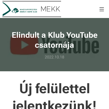
MEKK
Elindult a Klub YouTube
csatornája
2022.10.18
Új felülettel
jelentkezünk!