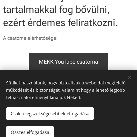
tartalmakkal fog bővülni,
ezért érdemes feliratkozni.
A csatorna elérhetősége:
MEKK YouTube csatorna
Sütiket használunk, hogy biztosítsuk a weboldal megfelelő
Share
működését és biztonságát, valamint hogy a lehető legjobb
felhasználói élményt kínáljuk Neked.
Csak a legszükségesebbek elfogadása
© 2019 MEKK | Minden jog fenntartva
Összes elfogadása
Sütik