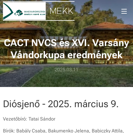
MEKK
CACT NVCS és XVI. Varsány
Vándorkupa eredmények
2025.03.11
Diósjenő - 2025. március 9.
Vezetőbíró: Tatai Sándor
Bírók: Babály Csaba, Bakumenko Jelena, Babiczky Attila,