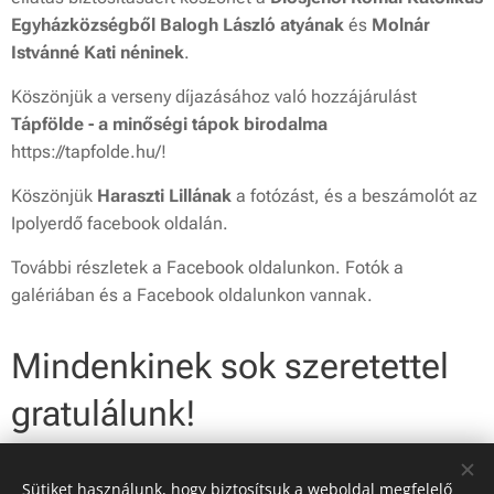
Egyházközségből Balogh László
atyának
és
Molnár
Istvánné Kati néninek
.
Köszönjük a verseny díjazásához való hozzájárulást
Tápfölde - a minőségi tápok birodalma
https://tapfolde.hu/
!
Köszönjük
Haraszti Lillának
a fotózást, és a beszámolót az
Ipolyerdő facebook oldalán.
További részletek a Facebook oldalunkon. Fotók a
galériában és a Facebook oldalunkon vannak.
Mindenkinek sok szeretettel
gratulálunk!
Sütiket használunk, hogy biztosítsuk a weboldal megfelelő