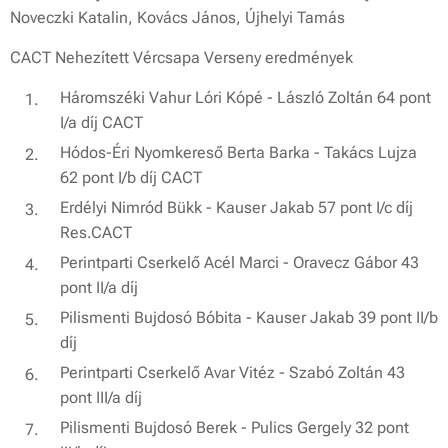
Noveczki Katalin, Kovács János, Újhelyi Tamás
CACT Nehezített Vércsapa Verseny eredmények
Háromszéki Vahur Lóri Kópé - László Zoltán 64 pont
I/a díj CACT
Hódos-Éri Nyomkereső Berta Barka - Takács Lujza
62 pont I/b díj CACT
Erdélyi Nimród Bükk - Kauser Jakab 57 pont I/c díj
Res.CACT
Perintparti Cserkelő Acél Marci - Oravecz Gábor 43
pont II/a díj
Pilismenti Bujdosó Bóbita - Kauser Jakab 39 pont II/b
díj
Perintparti Cserkelő Avar Vitéz - Szabó Zoltán 43
pont III/a díj
Pilismenti Bujdosó Berek - Pulics Gergely 32 pont