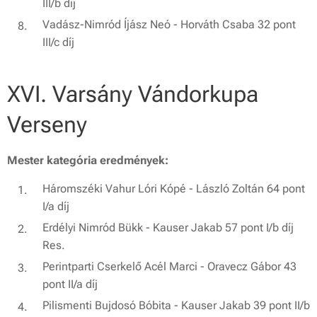
III/b díj
Vadász-Nimród Íjász Neó - Horváth Csaba 32 pont
III/c díj
XVI. Varsány Vándorkupa
Verseny
Mester kategória eredmények:
Háromszéki Vahur Lóri Kópé - László Zoltán 64 pont
I/a díj
Erdélyi Nimród Bükk - Kauser Jakab 57 pont I/b díj
Res.
Perintparti Cserkelő Acél Marci - Oravecz Gábor 43
pont II/a díj
Pilismenti Bujdosó Bóbita - Kauser Jakab 39 pont II/b