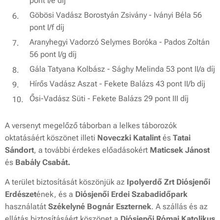
pont I/e díj
Göbösi Vadász Borostyán Zsivány - Iványi Béla 56
pont I/f díj
Aranyhegyi Vadorzó Selymes Boróka - Pados Zoltán
56 pont I/g díj
Gála Tatyana Kolbász - Sághy Melinda 53 pont II/a díj
Hírős Vadász Aszat - Fekete Balázs 43 pont II/b díj
Ősi-Vadász Süti - Fekete Balázs 29 pont III díj
A versenyt megelőző táborban a lelkes táborozók
oktatásáért köszönet illeti
Noveczki Katalint
és
Tatai
Sándort
, a további érdekes előadásokért
Maticsek Jánost
és
Babály Csabát.
A terület biztosítását köszönjük az
Ipolyerdő Zrt Diósjenői
Erdészet
ének
, és a
Diósjenői Erdei Szabadidőpark
használatát
Székelyné Bognár Eszternek
. A szállás és az
ellátás biztosításáért köszönet a
Diósjenői Római Katolikus