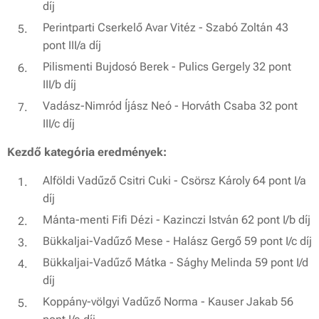
díj
Perintparti Cserkelő Avar Vitéz - Szabó Zoltán 43
pont III/a díj
Pilismenti Bujdosó Berek - Pulics Gergely 32 pont
III/b díj
Vadász-Nimród Íjász Neó - Horváth Csaba 32 pont
III/c díj
Kezdő kategória eredmények:
Alföldi Vadűző Csitri Cuki - Csörsz Károly 64 pont I/a
díj
Mánta-menti Fifi Dézi - Kazinczi István 62 pont I/b díj
Bükkaljai-Vadűző Mese - Halász Gergő 59 pont I/c díj
Bükkaljai-Vadűző Mátka - Sághy Melinda 59 pont I/d
díj
Koppány-völgyi Vadűző Norma - Kauser Jakab 56