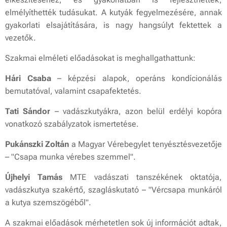
elmélyíthették tudásukat. A kutyák fegyelmezésére, annak
gyakorlati elsajátítására, is nagy hangsúlyt fektettek a
vezetők.
Szakmai elméleti előadásokat is meghallgathattunk:
Hári Csaba
– képzési alapok, operáns kondícionálás
bemutatóval, valamint csapafektetés.
Tati Sándor
– vadászkutyákra, azon belül erdélyi kopóra
vonatkozó szabályzatok ismertetése.
Pukánszki Zoltán
a Magyar Vérebegylet tenyésztésvezetője
– "Csapa munka vérebes szemmel".
Újhelyi Tamás
MTE vadászati tanszékének oktatója,
vadászkutya szakértő, szagláskutató – "Vércsapa munkáról
a kutya szemszögéből".
A szakmai előadások mérhetetlen sok új információt adtak,