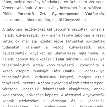
tábor, mely a Varsány Vándorkupa és Nehezített Vércsapa
Versennyel zárult. A rendezvény helyszínét és a szállást a
Pillisi Parkerdő Zrt. Gyarmatpusztai Vadászház
biztosította a tábor számára, festői környezetben.
A táborban résztvevőket két csoportra osztották, voltak a
haladó kutyavezetők, akik már a tavalyi táborban is részt
vettek ők már egy szintet lépve kutyáikkal bővíthették
tudásukat, valamint a kezdő kutyavezetők, akik
bevezethették kutyáikat az utánkeresés rejtelmeibe. A
haladó csoport foglalkozásait
Tatai Sándor
– vadászkutya
teljesítménybíró, erdélyi kopó tenyésztő - koordinálta. A
kezdő csoport munkáját
Hári Csaba
– vadászkutya
teljesítménybíró, vadászkutya kiképző, magyar vizsla
tenyésztő – vezette. A tábor gyakorlati részét erdei terepen,
vércsapa vonszalék fektetésének elsajátítása, annak
kidolgozása, leolvasása képezte. A résztvevő kutyavezetők
kaptak eszközöket a vércsapa és a vonszalék
elkészítéséhez, és gyakorlatban is fejleszthették,