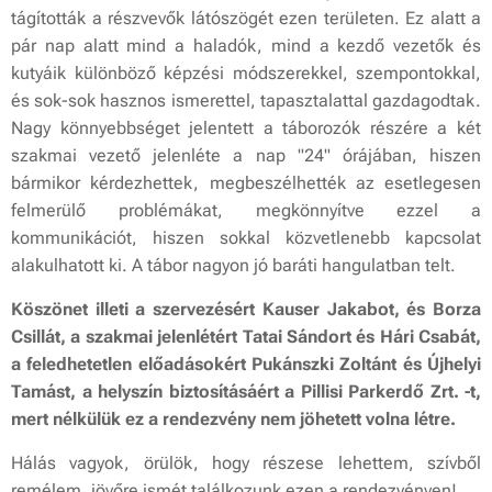
tágították a részvevők látószögét ezen területen. Ez alatt a
pár nap alatt mind a haladók, mind a kezdő vezetők és
kutyáik különböző képzési módszerekkel, szempontokkal,
és sok-sok hasznos ismerettel, tapasztalattal gazdagodtak.
Nagy könnyebbséget jelentett a táborozók részére a két
szakmai vezető jelenléte a nap "24" órájában, hiszen
bármikor kérdezhettek, megbeszélhették az esetlegesen
felmerülő problémákat, megkönnyítve ezzel a
kommunikációt, hiszen sokkal közvetlenebb kapcsolat
alakulhatott ki. A tábor nagyon jó baráti hangulatban telt.
Köszönet illeti a szervezésért Kauser Jakabot, és Borza
Csillát, a szakmai jelenlétért Tatai Sándort és Hári Csabát,
a feledhetetlen előadásokért Pukánszki Zoltánt és Újhelyi
Tamást, a helyszín biztosításáért a Pillisi Parkerdő Zrt. -t,
mert nélkülük ez a rendezvény nem jöhetett volna létre.
Hálás vagyok, örülök, hogy részese lehettem, szívből
remélem, jövőre ismét találkozunk ezen a rendezvényen!