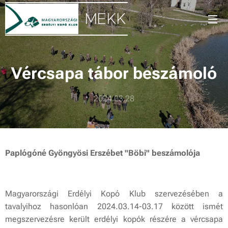
MEKK
Vércsapa tábor beszámoló
2024.03.28
Paplógóné Gyöngyösi Erszébet "Böbi" beszámolója
Magyarországi Erdélyi Kopó Klub szervezésében a
tavalyihoz hasonlóan 2024.03.14-03.17 között ismét
megszervezésre került erdélyi kopók részére a vércsapa