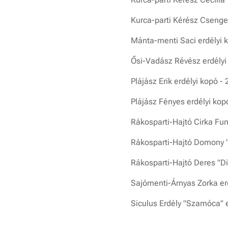
Kurca-parti Kérész Csenger
Mánta-menti Saci erdélyi k
Ősi-Vadász Révész erdélyi
Plájász Erik erdélyi kopó -
Plájász Fényes erdélyi kop
Rákosparti-Hajtó Cirka Fun
Rákosparti-Hajtó Domony "Z
Rákosparti-Hajtó Deres "Di
Sajómenti-Árnyas Zorka erd
Siculus Erdély "Szamóca" e