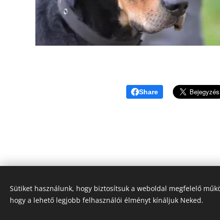
Share
Sütiket használunk, hogy biztosítsuk a weboldal megfelelő műkö
hogy a lehető legjobb felhasználói élményt kínáljuk Neked.