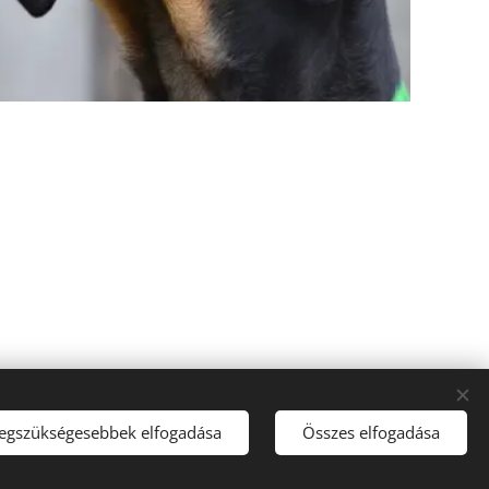
legszükségesebbek elfogadása
Összes elfogadása