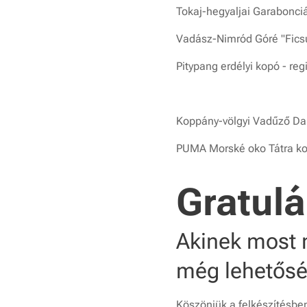
Tokaj-hegyaljai Garabonciá
Vadász-Nimród Góré "Ficsú
Pitypang erdélyi kopó - reg
Koppány-völgyi Vadűző Dar
PUMA Morské oko Tátra ko
Gratulá
Akinek most n
még lehetőség
Köszönjük a felkészítésben