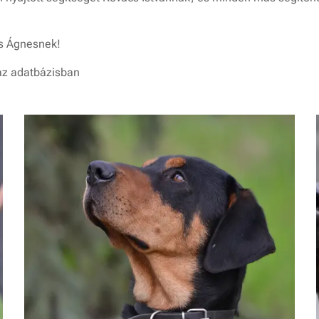
cs Ágnesnek!
 az adatbázisban