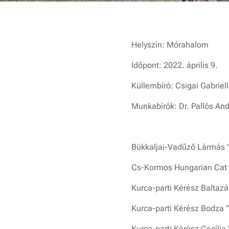
Helyszín: Mórahalom
Időpont: 2022. április 9.
Küllembíró: Csigai Gabriel
Munkabírók: Dr. Pallós And
Bükkaljai-Vadűző Lármás "G
Cs-Kormos Hungarian Cat C
Kurca-parti Kérész Baltazá
Kurca-parti Kérész Bodza "
Kurca-parti Kérész Cecília