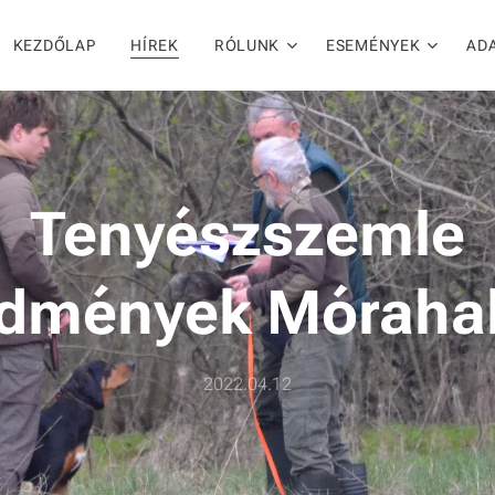
KEZDŐLAP
HÍREK
RÓLUNK
ESEMÉNYEK
AD
Tenyészszemle
edmények Móraha
2022.04.12