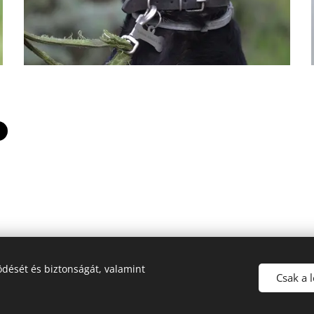
dését és biztonságát, valamint
© 2019 MEKK | Minden jog fenntartva
Csak a 
Sütik