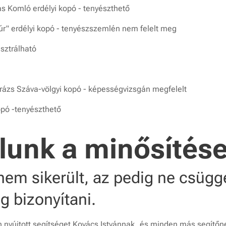
s Komló erdélyi kopó - tenyészthető
r" erdélyi kopó - tenyészszemlén nem felelt meg
isztrálható
ázs Száva-völgyi kopó - képességvizsgán megfelelt
pó -tenyészthető
lunk a minősítés
em sikerült, az pedig ne csügg
 bizonyítani.
 nyújtott segítséget Kovács Istvánnak, és minden más segítőne