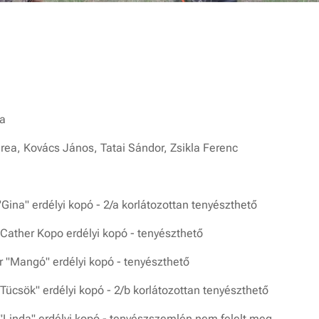
la
rea, Kovács János, Tatai Sándor, Zsikla Ferenc
ina" erdélyi kopó - 2/a korlátozottan tenyészthető
ather Kopo erdélyi kopó - tenyészthető
r "Mangó" erdélyi kopó - tenyészthető
Tücsök" erdélyi kopó - 2/b korlátozottan tenyészthető
 "Linda" erdélyi kopó - tenyészszemlén nem felelt meg