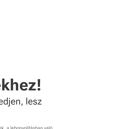
ekhez!
edjen, lesz
k, a lebonyolításban való