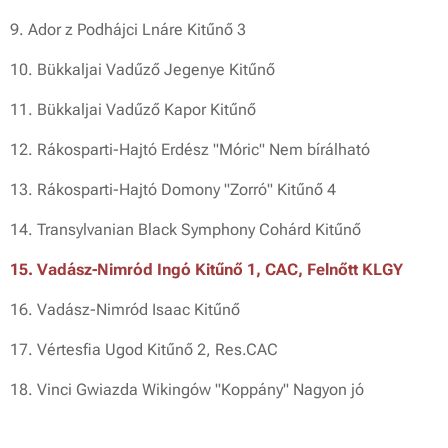
9. Ador z Podhájci Lnáre Kitűnő 3
10. Bükkaljai Vadűző Jegenye Kitűnő
11. Bükkaljai Vadűző Kapor Kitűnő
12. Rákosparti-Hajtó Erdész "Móric" Nem bírálható
13. Rákosparti-Hajtó Domony "Zorró" Kitűnő 4
14. Transylvanian Black Symphony Cohárd Kitűnő
15. Vadász-Nimród Ingó Kitűnő 1, CAC, Felnőtt KLGY
16. Vadász-Nimród Isaac Kitűnő
17. Vértesfia Ugod Kitűnő 2, Res.CAC
18. Vinci Gwiazda Wikingów "Koppány" Nagyon jó