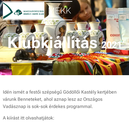
MEKK
Klubkiállítás
2021
2021.08.04
Idén ismét a festői szépségű Gödöllői Kastély kertjében
várunk Benneteket, ahol aznap lesz az Országos
Vadásznap is sok-sok érdekes programmal.
A kiírást itt olvashatjátok: