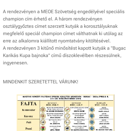
A rendezvényen a MEOE Szövetség engedélyével speciális
champion cím érhető el. A három rendezvényen
osztálygyőztes címet szerzett kutyák a korosztályuknak
megfelelő speciál champion címet válthatnak ki utólag az
erre az alkalomra kiállított nyomtatvány kitöltésével.
A rendezvényen 3 kitűnő minősítést kapott kutyák a "Bugac
Karikás Kupa bajnoka" című díszoklevélben részesülnek,
ingyenesen.
MINDENKIT SZERETETTEL VÁRUNK!