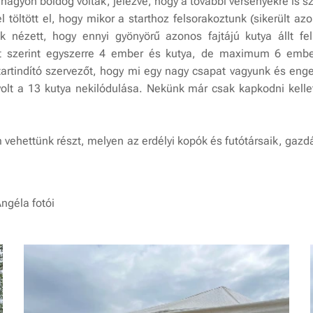
s nagyon boldog voltak, jelezve, hogy a további versenyekre is s
öltött el, hogy mikor a starthoz felsorakoztunk (sikerült az
k nézett, hogy ennyi gyönyörű azonos fajtájú kutya állt fe
t szerint egyszerre 4 ember és kutya, de maximum 6 ember
artindító szervezőt, hogy mi egy nagy csapat vagyunk és enged
olt a 13 kutya nekilódulása. Nekünk már csak kapkodni kellet
vehettünk részt, melyen az erdélyi kopók és futótársaik, gazd
Angéla fotói