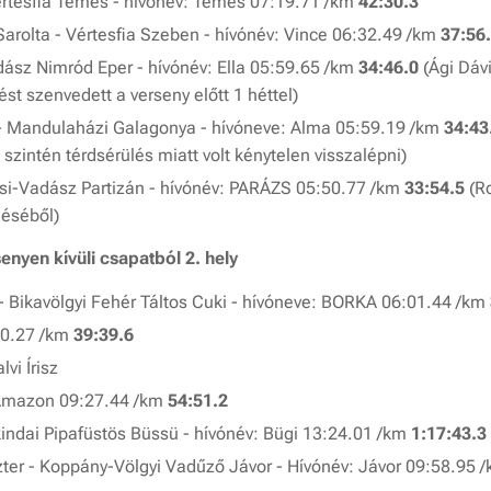
Vértesfia Temes - hívónév: Temes 07:19.71 /km
42:30.3
arolta - Vértesfia Szeben - hívónév: Vince 06:32.49 /km
37:56
ász Nimród Eper - hívónév: Ella 05:59.65 /km
34:46.0
(Ági Dávi
ést szenvedett a verseny előtt 1 héttel)
t - Mandulaházi Galagonya - hívóneve: Alma 05:59.19 /km
34:43
ci szintén térdsérülés miatt volt kénytelen visszalépni)
si-Vadász Partizán - hívónév: PARÁZS 05:50.77 /km
33:54.5
(R
üléséből)
enyen kívüli csapatból 2. hely
- Bikavölgyi Fehér Táltos Cuki - hívóneve: BORKA 06:01.44 /km
50.27 /km
39:39.6
lvi Írisz
- Amazon 09:27.44 /km
54:51.2
indai Pipafüstös Büssü - hívónév: Bügi 13:24.01 /km
1:17:43.3
ter - Koppány-Völgyi Vadűző Jávor - Hívónév: Jávor 09:58.95 