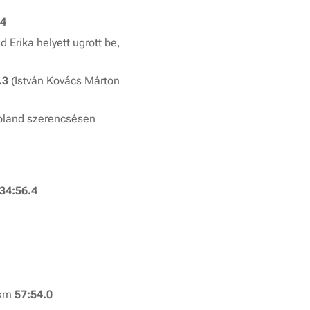
.4
d Erika helyett ugrott be,
.3
(István Kovács Márton
oland szerencsésen
34:56.4
/km
57:54.0