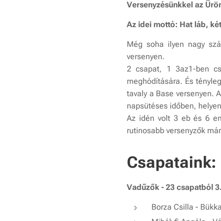
Versenyzésünkkel az Üröm
Az idei mottó: Hat láb, ké
Még soha ilyen nagy szám
versenyen.
2 csapat, 1 3az1-ben csa
meghódítására. És tényleg
tavaly a Base versenyen. A
napsütéses időben, helyen
Az idén volt 3 eb és 6 em
rutinosabb versenyzők már 
Csapataink:
Vadűzők -
23 csapatból 3.
Borza Csilla - Bükk