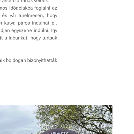
zívesen tartanak velünk.
onos időablakba foglalni az
l és vár türelmesen, hogy
-kutya páros indulhat el.
jen egyszerre indulni. Így
t a lábunkat, hogy tartsuk
áik boldogan bizonyíthatták