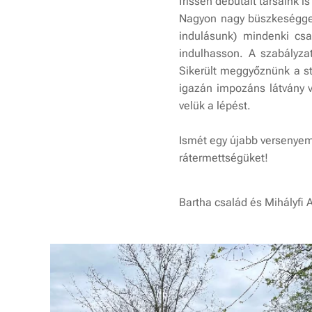
frissen debütált társaink i
Nagyon nagy büszkeséggel t
indulásunk) mindenki csa
indulhasson. A szabályza
Sikerült meggyőznünk a st
igazán impozáns látvány v
velük a lépést.
Ismét egy újabb versenyem 
rátermettségüket!
Bartha család és Mihályfi 