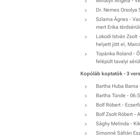
Mihályfi Angéla - 
Dr. Nemes Orsolya S
Szlama Ágnes - Vad
mert Erika térdsérül
Lokodi István Zsol
helyett jött el, Mar
Topánka Roland - Ő
felépült tavalyi sér
Kopóláb koptatók - 3 vers
Bartha Huba Barna 
Bartha Tünde - 06:
Bolf Róbert - Ecserfa
Bolf Zsolt Róbert 
Sághy Melinda - Kik
Simonné Sáfrán Esz