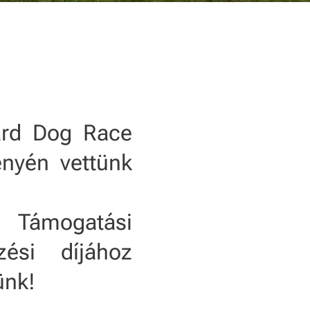
ard Dog Race
nyén vettünk
 Támogatási
ési díjához
ünk!