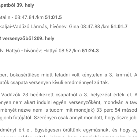
apatból 39. hely
talin - 08:47.84 /km
51:01.5
kaljai-Vadűző Lármás, hívónév: Gina 08:47.88 /km
51:01.7
2 versenyzőből 209. hely
alvi Hattyú - hívónév: Hattyú 08:52 /km
51:24.3
bert bokasérülése miatt feladni volt kénytelen a 3. km-nél
atók csapata versenyen kívüli eredménnyel zártak.
adűzők 23 beérkezett csapatból a 3. helyezést érték el. 
ényen nem akart indulni egyéni versenyzőként, mondván a taval
dményét nézve nem is tudom mit mondjak) 33 perc 54 másod
gjobb futójától. Szerényen csak annyit mondott, hogy őszre jo
edményt ért el. Egységesen örültünk egymásnak, és hogy eg