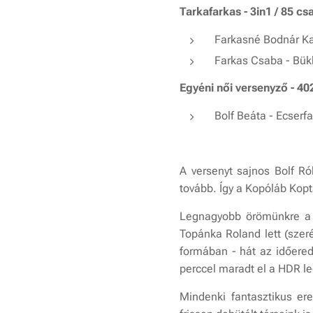
Tarkafarkas - 3in1 / 85 cs
Farkasné Bodnár Ka
Farkas Csaba - Bük
Egyéni női versenyző - 40
Bolf Beáta - Ecserf
A versenyt sajnos Bolf Ró
tovább. Így a Kopóláb Kopt
Legnagyobb örömünkre a V
Topánka Roland lett (szer
formában - hát az időere
perccel maradt el a HDR le
Mindenki fantasztikus er