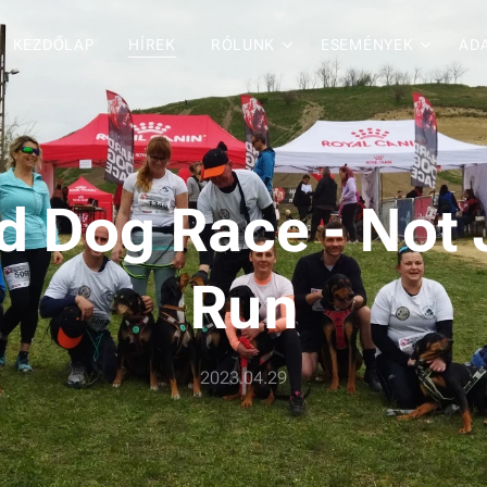
KEZDŐLAP
HÍREK
RÓLUNK
ESEMÉNYEK
AD
d Dog Race - Not 
Run
2023.04.29