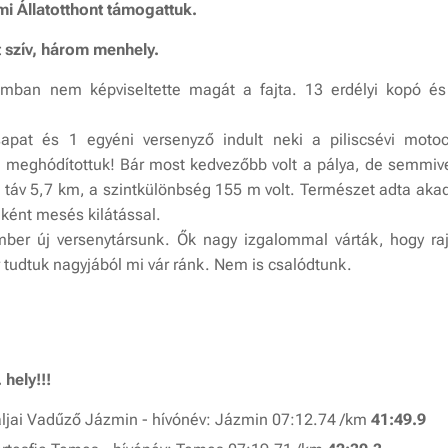
i Állatotthont támogattuk.
t szív, három menhely.
ban nem képviseltette magát a fajta. 13 erdélyi kopó és 
pat és 1 egyéni versenyző indult neki a piliscsévi motocr
 meghódítottuk! Bár most kedvezőbb volt a pálya, de semmiv
 táv 5,7 km, a szintkülönbség 155 m volt. Természet adta akad
ként mesés kilátással.
ber új versenytársunk. Ők nagy izgalommal várták, hogy raj
tudtuk nagyjából mi vár ránk. Nem is csalódtunk.
 hely!!!
aljai Vadűző Jázmin - hívónév: Jázmin 07:12.74 /km
41:49.9