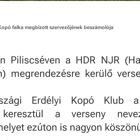
 Kopó falka megbízott szervezőjének beszámolója
én Piliscséven a HDR NJR (H
n) megrendezésre kerülő verse
szági Erdélyi Kopó Klub a
 keresztül a verseny nevez
melyet ezúton is nagyon köszön