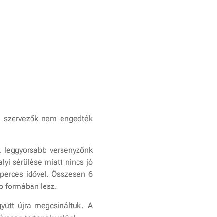
. A szervezők nem engedték
A leggyorsabb versenyzőnk
yi sérülése miatt nincs jó
perces idővel. Összesen 6
bb formában lesz.
yütt újra megcsináltuk. A