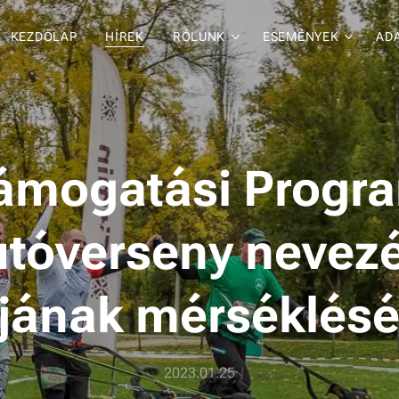
KEZDŐLAP
HÍREK
RÓLUNK
ESEMÉNYEK
AD
ámogatási Progr
utóverseny nevezé
íjának mérséklésé
2023.01.25