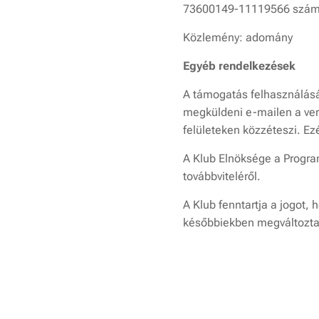
73600149-11119566 száml
Közlemény:
adomány
Egyéb rendelkezések
A támogatás felhasználásár
megküldeni e-mailen a vers
felületeken közzéteszi. Ez
A Klub Elnöksége a Program
továbbviteléről.
A Klub fenntartja a jogot,
későbbiekben megváltozta