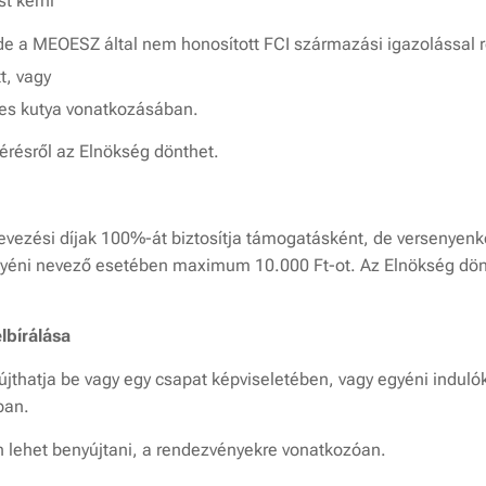
t kérni
t, de a MEOESZ által nem honosított FCI származási igazolással 
t, vagy
es kutya vonatkozásában.
ltérésről az Elnökség dönthet.
vezési díjak 100%-át biztosítja támogatásként, de versenyen
éni nevező esetében maximum 10.000 Ft-ot. Az Elnökség dönth
lbírálása
újthatja be vagy egy csapat képviseletében, vagy egyéni indu
ban.
 lehet benyújtani, a rendezvényekre vonatkozóan.