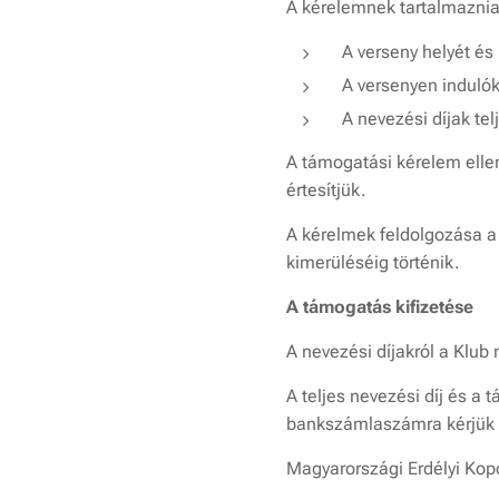
A kérelemnek tartalmaznia 
A verseny helyét és 
A versenyen indulók
A nevezési díjak te
A támogatási kérelem ellen
értesítjük.
A kérelmek feldolgozása a
kimerüléséig történik.
A támogatás kifizetése
A nevezési díjakról a Klub
A teljes nevezési díj és a
bankszámlaszámra kérjük 
Magyarországi Erdélyi Kop