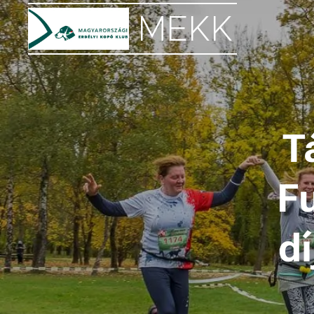
MEKK
T
F
d