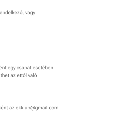
rendelkező, vagy
ként egy csapat esetében
et az ettől való
lóként az ekklub@gmail.com