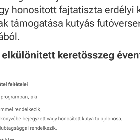
gy honosított fajtatiszta erdély
ak támogatása kutyás futóverse
ából.
elkülönített keretösszeg éven
el feltételei
a programban, aki
ímmel rendelkezik,
önyvébe bejegyzett vagy honosított kutya tulajdonosa,
klubtagsággal rendelkezik.