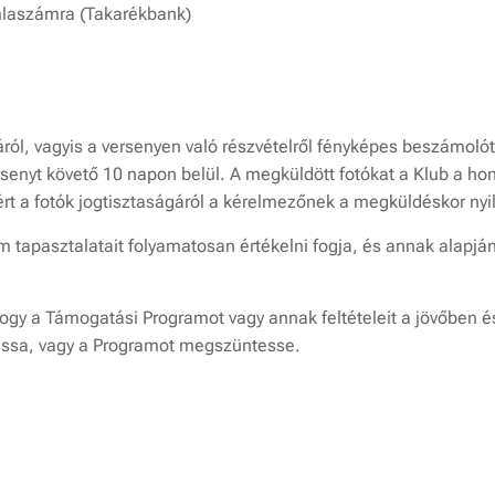
aszámra (Takarékbank)
ól, vagyis a versenyen való részvételről fényképes beszámolót k
enyt követő 10 napon belül. A megküldött fotókat a Klub a hon
ért a fotók jogtisztaságáról a kérelmezőnek a megküldéskor nyil
 tapasztalatait folyamatosan értékelni fogja, és annak alapjá
 hogy a Támogatási Programot vagy annak feltételeit a jövőben é
ssa, vagy a Programot megszüntesse.