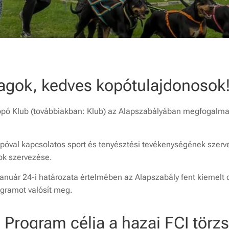
agok, kedves kopótulajdonosok
opó Klub (továbbiakban: Klub) az Alapszabályában megfogalma
opóval kapcsolatos sport és tenyésztési tevékenységének szer
ok szervezése.
anuár 24-i határozata értelmében az Alapszabály fent kiemelt 
gramot valósít meg.
 Program célja a hazai FCI törz