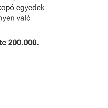
i kopó egyedek
nyen való
te 200.000.