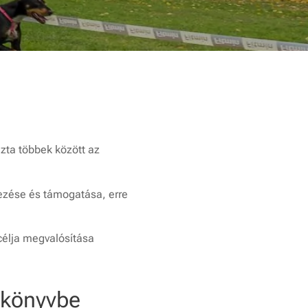
!
zta többek között az
vezése és támogatása, erre
célja megvalósítása
skönyvbe