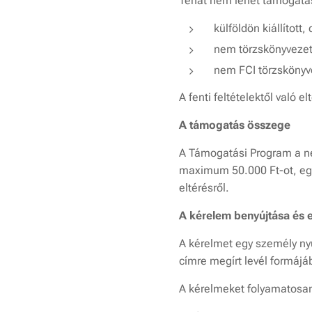
Tehát nem lehet támogatás
külföldön kiállítot
nem törzskönyvezet
nem FCI törzskönyv
A fenti feltételektől való e
A támogatás összege
A Támogatási Program a ne
maximum 50.000 Ft-ot, egy
eltérésről.
A kérelem benyújtása és e
A kérelmet egy személy ny
címre megírt levél formájá
A kérelmeket folyamatosan