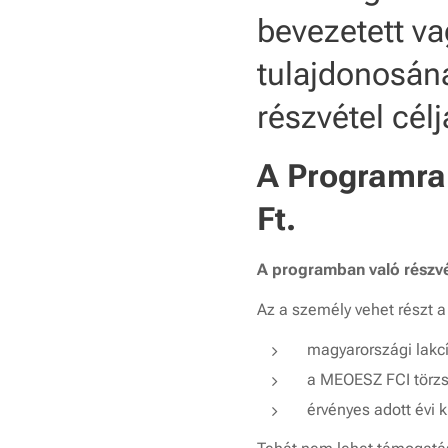
bevezetett va
tulajdonosán
részvétel célj
A Programra 
Ft.
A programban való részvét
Az a személy vehet részt 
magyarországi lakc
a MEOESZ FCI törzsk
érvényes adott évi 