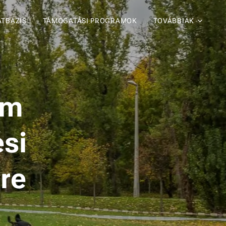
ATBÁZIS
TÁMOGATÁSI PROGRAMOK
TOVÁBBIAK
am
si
re