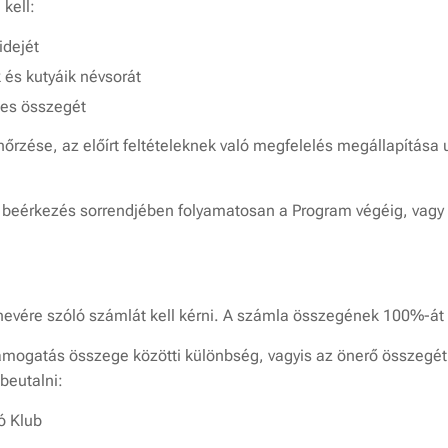
kell:
idejét
 és kutyáik névsorát
ljes összegét
őrzése, az előírt feltételeknek való megfelelés megállapítása
 beérkezés sorrendjében folyamatosan a Program végéig, vagy
 nevére szóló számlát kell kérni. A számla összegének 100%-át a 
 támogatás összege közötti különbség, vagyis az önerő összegét
beutalni:
ó Klub