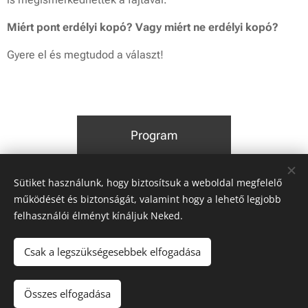
Miért pont erdélyi kopó? Vagy miért ne erdélyi kopó?
Gyere el és megtudod a választ!
Program
Sütiket használunk, hogy biztosítsuk a weboldal megfelelő
Share
működését és biztonságát, valamint hogy a lehető legjobb
felhasználói élményt kínáljuk Neked.
Csak a legszükségesebbek elfogadása
© 2019 MEKK | Minden jog fenntartva
Összes elfogadása
Sütik