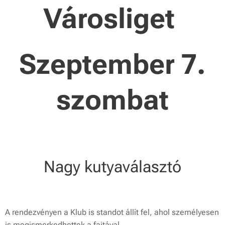
Városliget
Szeptember 7.
szombat
Nagy kutyaválasztó
A rendezvényen a Klub is standot állít fel, ahol személyesen
is megismerkedhettek a fajtával.