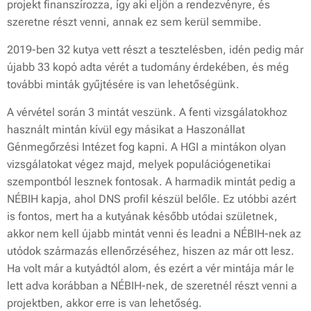
projekt finanszírozza, így aki eljön a rendezvényre, és
szeretne részt venni, annak ez sem kerül semmibe.
2019-ben 32 kutya vett részt a tesztelésben, idén pedig már
újabb 33 kopó adta vérét a tudomány érdekében, és még
további minták gyűjtésére is van lehetőségünk.
A vérvétel során 3 mintát veszünk. A fenti vizsgálatokhoz
használt mintán kívül egy másikat a Haszonállat
Génmegőrzési Intézet fog kapni. A HGI a mintákon olyan
vizsgálatokat végez majd, melyek populációgenetikai
szempontból lesznek fontosak. A harmadik mintát pedig a
NÉBIH kapja, ahol DNS profil készül belőle. Ez utóbbi azért
is fontos, mert ha a kutyának később utódai születnek,
akkor nem kell újabb mintát venni és leadni a NÉBIH-nek az
utódok származás ellenőrzéséhez, hiszen az már ott lesz.
Ha volt már a kutyádtól alom, és ezért a vér mintája már le
lett adva korábban a NÉBIH-nek, de szeretnél részt venni a
projektben, akkor erre is van lehetőség.