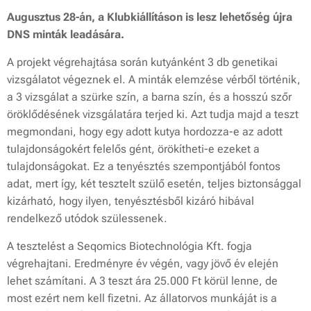
Augusztus 28-án, a Klubkiállításon is lesz lehetőség újra
DNS minták leadására.
A projekt végrehajtása során kutyánként 3 db genetikai
vizsgálatot végeznek el. A minták elemzése vérből történik,
a 3 vizsgálat a szürke szín, a barna szín, és a hosszú szőr
öröklődésének vizsgálatára terjed ki. Azt tudja majd a teszt
megmondani, hogy egy adott kutya hordozza-e az adott
tulajdonságokért felelős gént, örökítheti-e ezeket a
tulajdonságokat. Ez a tenyésztés szempontjából fontos
adat, mert így, két tesztelt szülő esetén, teljes biztonsággal
kizárható, hogy ilyen, tenyésztésből kizáró hibával
rendelkező utódok szülessenek.
A tesztelést a Seqomics Biotechnológia Kft. fogja
végrehajtani. Eredményre év végén, vagy jövő év elején
lehet számítani. A 3 teszt ára 25.000 Ft körül lenne, de
most ezért nem kell fizetni. Az állatorvos munkáját is a