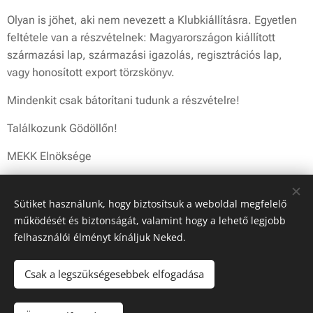
Olyan is jöhet, aki nem nevezett a Klubkiállításra. Egyetlen
feltétele van a részvételnek: Magyarországon kiállított
származási lap, származási igazolás, regisztrációs lap,
vagy honosított export törzskönyv.
Mindenkit csak bátorítani tudunk a részvételre!
Találkozunk Gödöllőn!
MEKK Elnöksége
Sütiket használunk, hogy biztosítsuk a weboldal megfelelő
Share
működését és biztonságát, valamint hogy a lehető legjobb
felhasználói élményt kínáljuk Neked.
Csak a legszükségesebbek elfogadása
© 2019 MEKK | Minden jog fenntartva