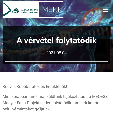
MEKK
A vérvétel folytatódik
2021.08.04
Kedves Kopóbarátok és Érdeklődők!
Mint korábban arról már küldtünk tájékoztatást, a MEOESZ
Magyar Fajta Projektje idén folytatódik, aminek keretein
belül vérmintákat gyűjtünk.