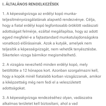
I. ÁLTALÁNOS RENDELKEZÉSEK
1. A képességvizsga az erdélyi kopó munka-
teljesítményvizsgálatának alapvető rendezvénye. Célja,
hogy a fiatal erdélyi kopó legfontosabb öröklött vadászati
adottságait felmérje, ezáltal megállapítsa, hogy az adott
egyed megfelel-e a fajtastandard munkatulajdonságokra
vonatkozó előírásainak. Azok a kutyák, amelyek nem
teljesítik a képességvizsgát, nem vehetők tenyésztésbe.
Sikertelen vizsga bármikor megismételhető.
2. A vizsgára nevezhető minden erdélyi kopó, mely
betöltötte a 12 hónapos kort. Azonban szorgalmazni kell,
hogy a kopók minél fiatalabb korban vizsgázzanak, amikor
a kiképzettség még nem fedi el a veleszületett
adottságokat.
3. A képességvizsga rendezéséhez olyan, vadászatra
alkalmas területet kell biztosítani, ahol a vad