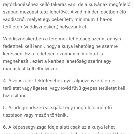
rejtőzködéséhez kellő takarás van, de a kutyának megfelelő
szabad mozgást tesz lehetővé. A vad minden esetben élő
vaddisznó, melyet egy bekerített, minimum 1 ha-os
területen (vaddisznóskert) helyezünk el.
Vaddisznóskertben a terepnek lehetőség szerint annyira
fedettnek kell lenni, hogy a kutya lehetőleg ne szemre
keressen. Ez a fedettség azonban a bírálatot is
megnehezíti, ezért a kertben lehetőség szerint egy
magaslest kell elhelyezni.
4. A vonszalék fektetéséhez gyér aljnövényzetű erdei
területet vagy ligetes, vagy rövid füvű gyepes területet kell
biztosítani.
5. Az idegrendszeri vizsgálat egy megfelelő méretű
tisztáson vagy mezőn történik.
6. A képességvizsga ideje alatt csak az a kutya lehet