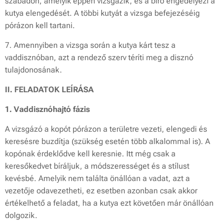
szabadon, amelyik éppen vizsgázik, és a bíró engedélyezi a
kutya elengedését. A többi kutyát a vizsga befejezéséig
pórázon kell tartani.
7. Amennyiben a vizsga során a kutya kárt tesz a
vaddisznóban, azt a rendező szerv téríti meg a disznó
tulajdonosának.
II. FELADATOK LEÍRÁSA
1. Vaddisznóhajtó fázis
A vizsgázó a kopót pórázon a területre vezeti, elengedi és
keresésre buzdítja (szükség esetén több alkalommal is). A
kopónak érdeklődve kell keresnie. Itt még csak a
keresőkedvet bíráljuk, a módszerességet és a stílust
kevésbé. Amelyik nem találta önállóan a vadat, azt a
vezetője odavezetheti, ez esetben azonban csak akkor
értékelhető a feladat, ha a kutya ezt követően már önállóan
dolgozik.