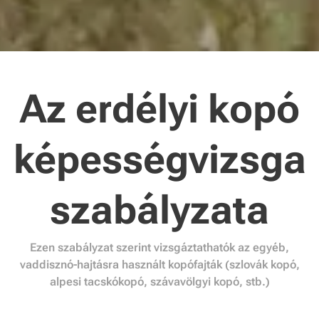
Az erdélyi kopó
képességvizsga
szabályzata
Ezen szabályzat szerint vizsgáztathatók az egyéb,
vaddisznó-hajtásra használt kopófajták (szlovák kopó,
alpesi tacskókopó, szávavölgyi kopó, stb.)