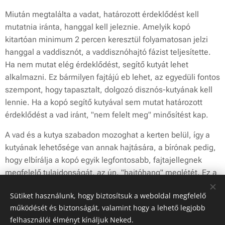
Miután megtalálta a vadat, határozott érdeklődést kell
mutatnia iránta, hanggal kell jeleznie. Amelyik kopó
kitartóan minimum 2 percen keresztül folyamatosan jelzi
hanggal a vaddisznót, a vaddisznóhajtó fázist teljesítette.
Ha nem mutat elég érdeklődést, segítő kutyát lehet
alkalmazni. Ez bármilyen fajtájú eb lehet, az egyedüli fontos
szempont, hogy tapasztalt, dolgozó disznós-kutyának kell
lennie. Ha a kopó segítő kutyával sem mutat határozott
érdeklődést a vad iránt, "nem felelt meg" minősítést kap.
A vad és a kutya szabadon mozoghat a kerten belül, így a
kutyának lehetősége van annak hajtására, a bírónak pedig,
hogy elbírálja a kopó egyik legfontosabb, fajtajellegnek
megfelelő tulajdonságát, az ún. "hajtóhang" meglétét. Ez a
hang a kopófajták esetében kiemelten fontos, a jövőben a
Sütiket használunk, hogy biztosítsuk a weboldal megfelelő
lehetőségekhez mérten ennek bírálatára kell a hangsúlyt
működését és biztonságát, valamint hogy a lehető legjobb
fektetni.
felhasználói élményt kínáljuk Neked.