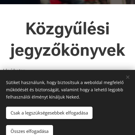
Közgyűlési
jegyzőkönyvek
Ide írhatsz...
Sütiket használunk, hogy biztosítsuk a weboldal megfelelő
működését és biztonságát, valamint hogy a lehető legjobb
Közgyűlési jegyzőkönyvek
felhasználói élményt kínáljuk Neked.
Csak a legszükségesebbek elfogadása
© 2019 MEKK | Minden jog fenntartva
Összes elfogadása