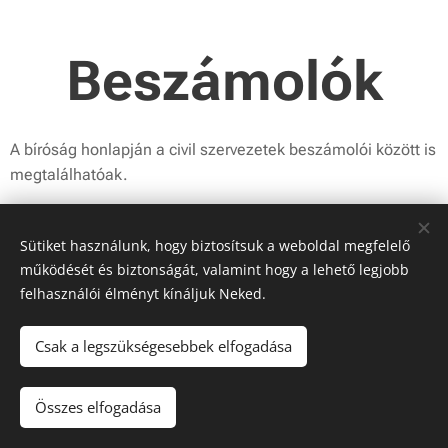
Beszámolók
A bíróság honlapján a civil szervezetek beszámolói között is
megtalálhatóak.
Sütiket használunk, hogy biztosítsuk a weboldal megfelelő
Beszámolók
működését és biztonságát, valamint hogy a lehető legjobb
felhasználói élményt kínáljuk Neked.
Csak a legszükségesebbek elfogadása
© 2019 MEKK | Minden jog fenntartva
Összes elfogadása
Sütik