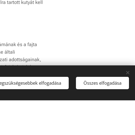
a tartott kutyát kell
zámának és a fajta
 általi
szati adottságainak,
 fajtát hajtó és
legszükségesebbek elfogadása
Összes elfogadása
és más kutyák iránti
a nemzeti standardnak
kű növelése, a kellő
resztül történő