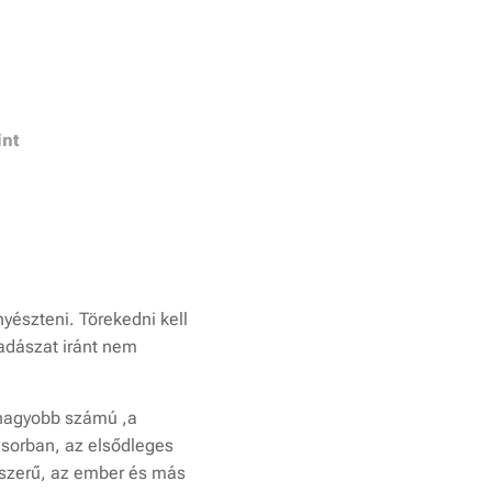
int
yészteni. Törekedni kell
vadászat iránt nem
 nagyobb számú ,a
dsorban, az elsődleges
dszerű, az ember és más