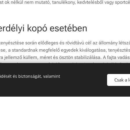
ást ok nélkül nem mutató, tanulékony, kedvtelésből vagy sportcélr
erdélyi kopó esetében
 tenyésztése során elődleges és rövidtávú cél az állomány léts
e, a standardnak megfelelő egyedek kiválogatása, tenyésztése
a jellemző küllem, méret és ösztön stabilizálása. A fajta vadá
fenntartása a nem megfelelő egyedek szigorú szelektálásával. A
népszerűsíteni a vadászok körében.
dését és biztonságát, valamint
Csak a 
örülményekhez alkalmazkodva stabil idegrendszerű, az ember 
 nem mutató, tanulékony, kedvtelésből vagy sportcélra tartott, 
utyát tenyészteni.
tenyészcél eredményeként a fajta létszámának megfelelő mérté
s a két változat állományainak határozott, több generáción ke
 fajtává emelni, FCI elismertséget szerezni számára.