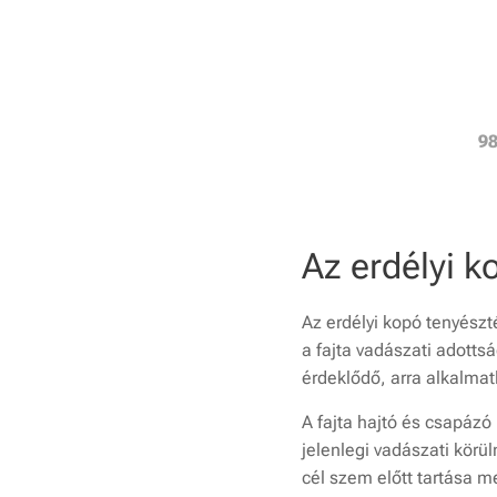
98
Az erdélyi 
Az erdélyi kopó tenyészt
a fajta vadászati adotts
érdeklődő, arra alkalma
A fajta hajtó és csapáz
jelenlegi vadászati kör
cél szem előtt tartása 