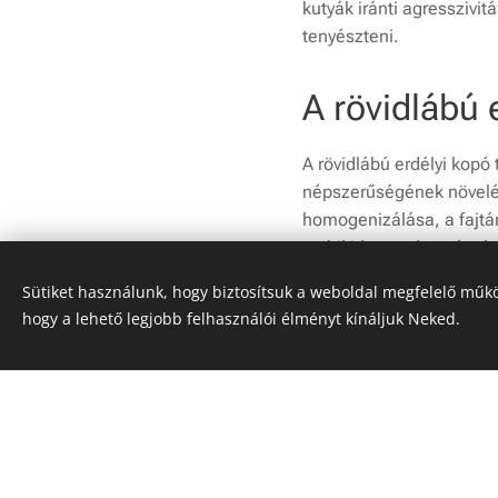
kutyák iránti agresszivit
tenyészteni.
A rövidlábú 
A rövidlábú erdélyi kopó
népszerűségének növelés
homogenizálása, a fajtár
stabil idegrendszerének 
csapázó készsége által 
Sütiket használunk, hogy biztosítsuk a weboldal megfelelő műkö
hogy a lehető legjobb felhasználói élményt kínáljuk Neked.
Másodsorban a modern k
agresszivitást ok nélkül
megfelelő küllemű sportk
A kellően megtervezett 
számú vérvonal megléte é
elkülönülése után önálló