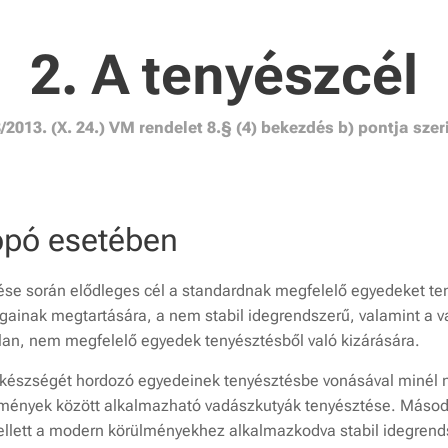
2. A tenyészcél
/2013. (X. 24.) VM rendelet 8.§ (4) bekezdés b) pontja szer
kopó esetében
ése során elődleges cél a standardnak megfelelő egyedeket ten
ágainak megtartására, a nem stabil idegrendszerű, valamint a 
tlan, nem megfelelő egyedek tenyésztésből való kizárására.
ó készségét hordozó egyedeinek tenyésztésbe vonásával minél
ülmények között alkalmazható vadászkutyák tenyésztése. Máso
mellett a modern körülményekhez alkalmazkodva stabil idegren