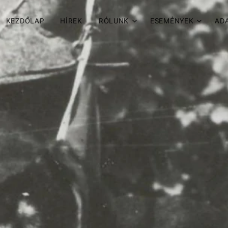
KEZDŐLAP
HÍREK
RÓLUNK
ESEMÉNYEK
AD