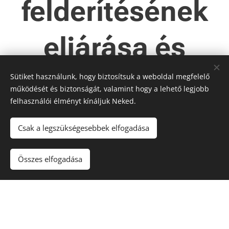
felderítésének
eljárása és
hasznosítása
Sütiket használunk, hogy biztosítsuk a weboldal megfelelő
működését és biztonságát, valamint hogy a lehető legjobb
felhasználói élményt kínáljuk Neked.
98/2013. (X. 24.) VM rendelet 8. § (4) bekezdés r) pontja
szerint
Csak a legszükségesebbek elfogadása
A MEKK nemzetközi kapcsolataiban törekszik a történelmi
Magyarország területén fellelhető állomány egységes
Összes elfogadása
tenyésztési elveken alapuló génmegőrzési feladatainak
elvégzésére.