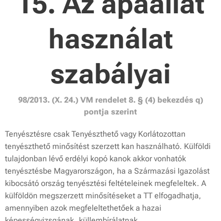
15. Az apaállat
használat
szabályai
98/2013. (X. 24.) VM rendelet 8. § (4) bekezdés q)
pontja szerint
Tenyésztésre csak
T
enyészthető
vagy
Korlátozottan
tenyészthető
minősítést szerzett kan használható. Külföldi
tulajdonban lévő erdélyi kopó kanok akkor vonhatók
tenyésztésbe Magyarországon, ha a Származási Igazolást
kibocsátó ország tenyésztési feltételeinek megfeleltek. A
külföldön megszerzett minősítéseket a TT elfogadhatja,
amennyiben azok megfeleltethetőek a hazai
képességvizsgának, küllembírálatnak.